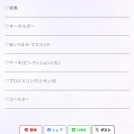
♡画集
♡キーホルダー
♡ぬいぐるみ マスコット
♡ケーキ(ピンクッションにも)
♡プロミスリング(ミサンガ)
♡コースター
保存
シェア
LINE
ポスト