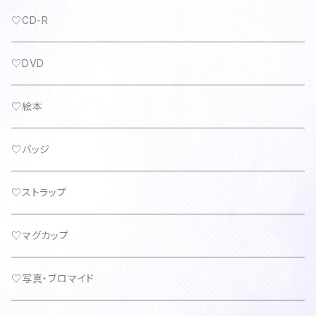
♡CD-R
♡DVD
♡絵本
♡バッジ
♡ストラップ
♡マグカップ
♡写真・ブロマイド