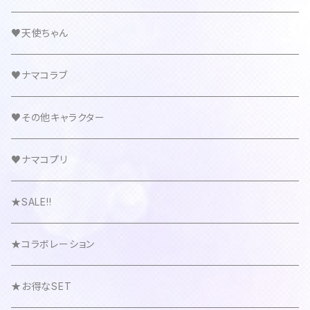
♥天使ちゃん
♥ナマコラブ
♥その他キャラクター
♥ナマコプリ
★SALE!!
★コラボレーション
★お得なSET