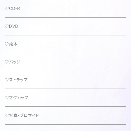
♡CD-R
♡DVD
♡絵本
♡バッジ
♡ストラップ
♡マグカップ
♡写真・ブロマイド