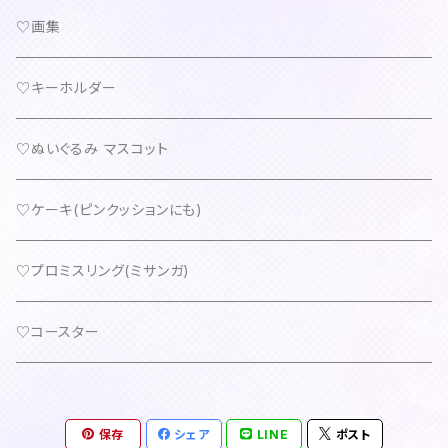
♡画集
♡キーホルダー
♡ぬいぐるみ マスコット
♡ケーキ(ピンクッションにも)
♡プロミスリング(ミサンガ)
♡コースター
保存
シェア
LINE
ポスト