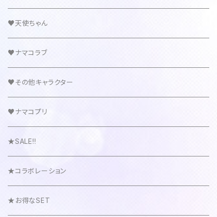
♥天使ちゃん
♥ナマコラブ
♥その他キャラクター
♥ナマコプリ
★SALE!!
★コラボレーション
★お得なSET