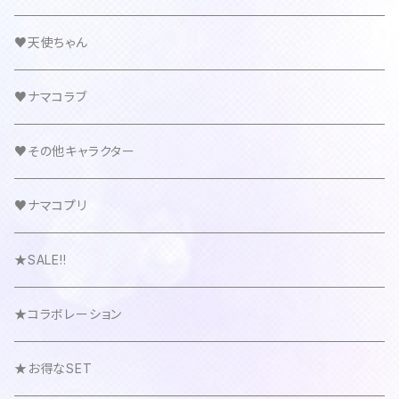
♥天使ちゃん
♥ナマコラブ
♥その他キャラクター
♥ナマコプリ
★SALE!!
★コラボレーション
★お得なSET