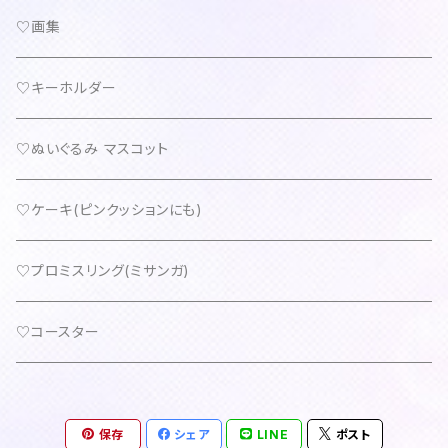
♡画集
♡キーホルダー
♡ぬいぐるみ マスコット
♡ケーキ(ピンクッションにも)
♡プロミスリング(ミサンガ)
♡コースター
保存
シェア
LINE
ポスト