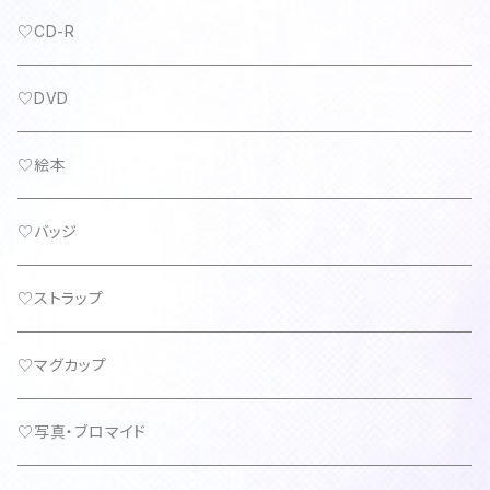
♡CD-R
♡DVD
♡絵本
♡バッジ
♡ストラップ
♡マグカップ
♡写真・ブロマイド