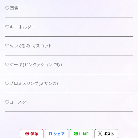
♡画集
♡キーホルダー
♡ぬいぐるみ マスコット
♡ケーキ(ピンクッションにも)
♡プロミスリング(ミサンガ)
♡コースター
保存
シェア
LINE
ポスト