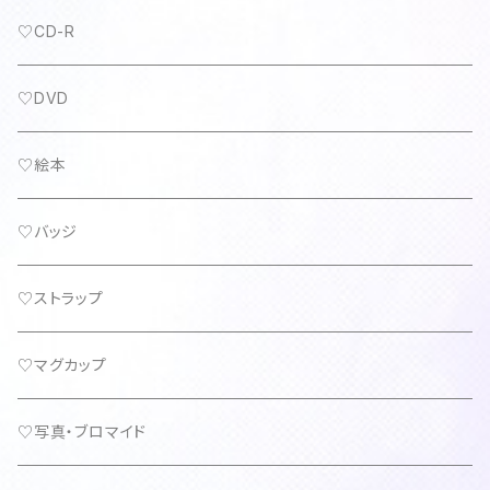
♡CD-R
♡DVD
♡絵本
♡バッジ
♡ストラップ
♡マグカップ
♡写真・ブロマイド