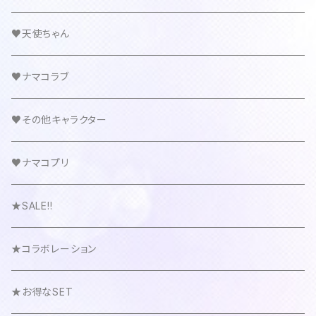
♥天使ちゃん
♥ナマコラブ
♥その他キャラクター
♥ナマコプリ
★SALE!!
★コラボレーション
★お得なSET