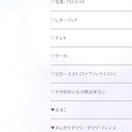
♡写真・ブロマイド
♡レターパッド
♡チェキ
♡データ
♡ピローミスト(ファブリックミスト)
♡その他何にも分類出来ない
♥なまこ
♥おにぎりチワワ／チワワ・フレンズ