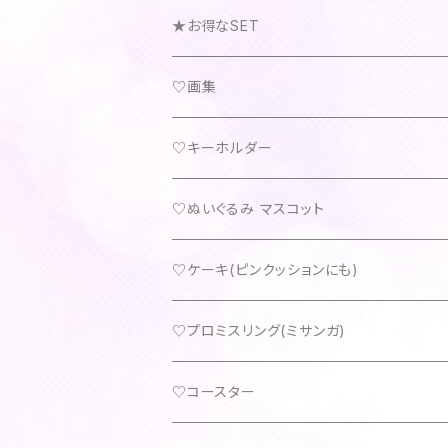
★お得なSET
♡画集
♡キーホルダー
♡ぬいぐるみ マスコット
♡ケーキ(ピンクッションにも)
♡プロミスリング(ミサンガ)
♡コースター