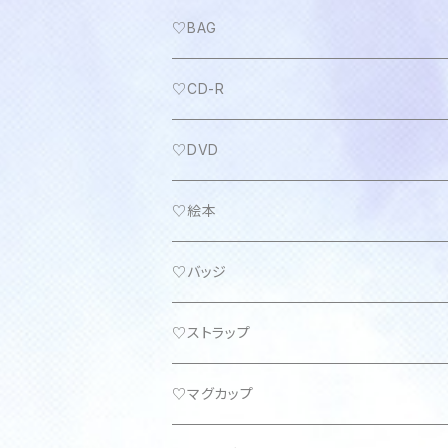
♡BAG
♡CD-R
♡DVD
♡絵本
♡バッジ
♡ストラップ
♡マグカップ