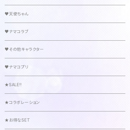
♥天使ちゃん
♥ナマコラブ
♥その他キャラクター
♥ナマコプリ
★SALE!!
★コラボレーション
★お得なSET