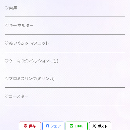
♡画集
♡キーホルダー
♡ぬいぐるみ マスコット
♡ケーキ(ピンクッションにも)
♡プロミスリング(ミサンガ)
♡コースター
保存
シェア
LINE
ポスト