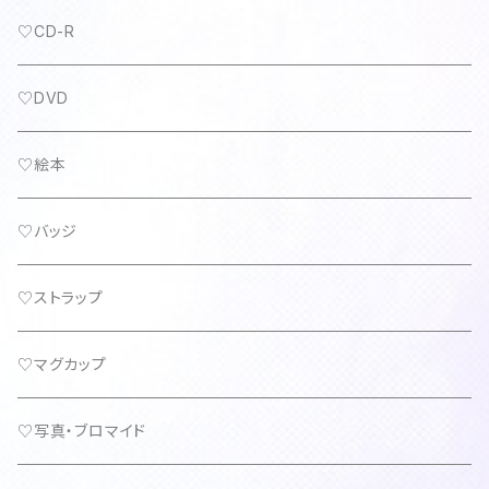
♡CD-R
♡DVD
♡絵本
♡バッジ
♡ストラップ
♡マグカップ
♡写真・ブロマイド