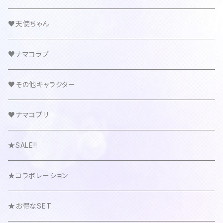
♥天使ちゃん
♥ナマコラブ
♥その他キャラクター
♥ナマコプリ
★SALE!!
★コラボレーション
★お得なSET