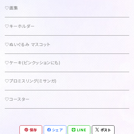
♡画集
♡キーホルダー
♡ぬいぐるみ マスコット
♡ケーキ(ピンクッションにも)
♡プロミスリング(ミサンガ)
♡コースター
保存
シェア
LINE
ポスト