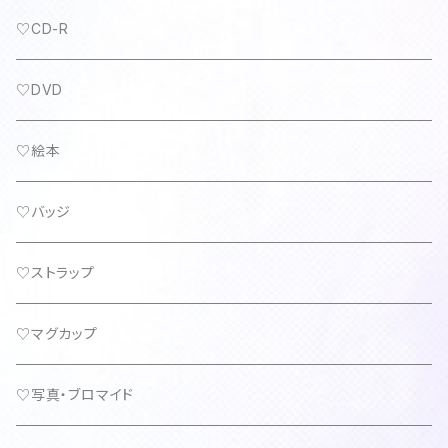
♡CD-R
♡DVD
♡絵本
♡バッジ
♡ストラップ
♡マグカップ
♡写真・ブロマイド