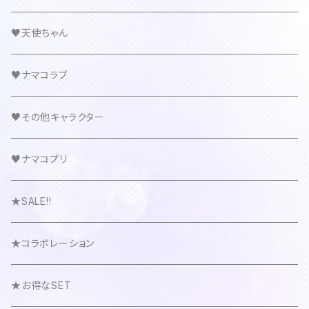
♥天使ちゃん
♥ナマコラブ
♥その他キャラクター
♥ナマコプリ
★SALE!!
★コラボレーション
★お得なSET