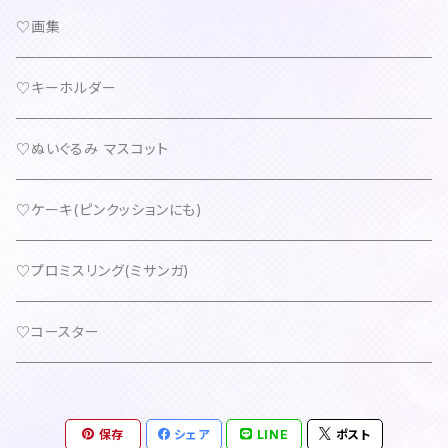
♡画集
♡キーホルダー
♡ぬいぐるみ マスコット
♡ケーキ(ピンクッションにも)
♡プロミスリング(ミサンガ)
♡コースター
保存
シェア
LINE
ポスト