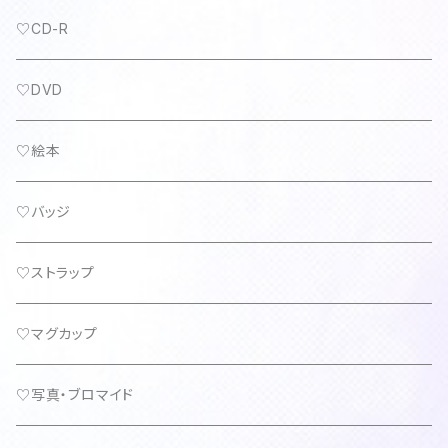
♡CD-R
♡DVD
♡絵本
♡バッジ
♡ストラップ
♡マグカップ
♡写真・ブロマイド