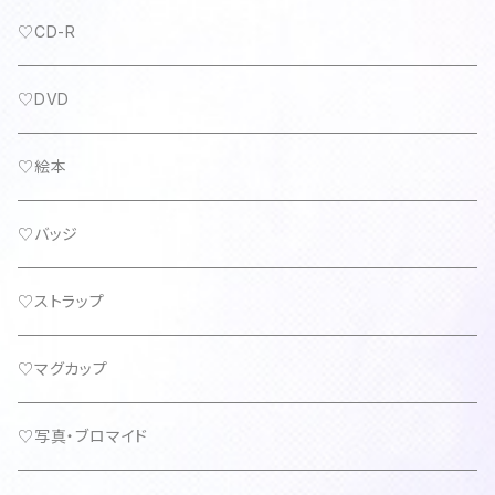
♡CD-R
♡DVD
♡絵本
♡バッジ
♡ストラップ
♡マグカップ
♡写真・ブロマイド