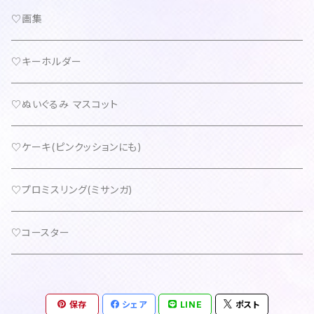
♡画集
♡キーホルダー
♡ぬいぐるみ マスコット
♡ケーキ(ピンクッションにも)
♡プロミスリング(ミサンガ)
♡コースター
保存
シェア
LINE
ポスト