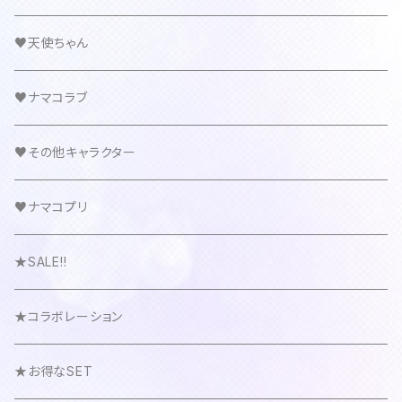
♥天使ちゃん
♥ナマコラブ
♥その他キャラクター
♥ナマコプリ
★SALE!!
★コラボレーション
★お得なSET