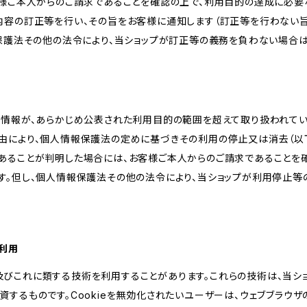
客様ご本人からのご請求であることを確認の上で、利用目的の達成に必要
内容の訂正等を行い、その旨をお客様に通知します（訂正等を行わない
報保護法その他の法令により、当ショップが訂正等の義務を負わない場合は
人情報が、あらかじめ公表された利用目的の範囲を超えて取り扱われて
由により、個人情報保護法の定めに基づきその利用の停止又は消去（以下
あることが判明した場合には、お客様ご本人からのご請求であることを
す。但し、個人情報保護法その他の法令により、当ショップが利用停止等
の利用
kie及びこれに類する技術を利用することがあります。これらの技術は、当
するものです。Cookieを無効化されたいユーザーは、ウェブブラウザの