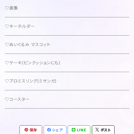
♡画集
♡キーホルダー
♡ぬいぐるみ マスコット
♡ケーキ(ピンクッションにも)
♡プロミスリング(ミサンガ)
♡コースター
保存
シェア
LINE
ポスト