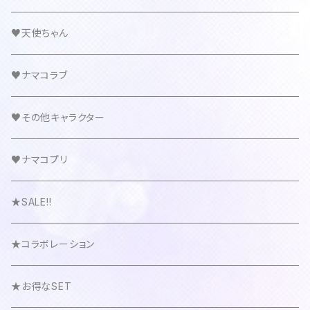
♥天使ちゃん
♥ナマコラブ
♥その他キャラクター
♥ナマコプリ
★SALE!!
★コラボレーション
★お得なSET