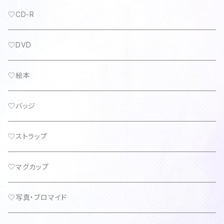
♡CD-R
♡DVD
♡絵本
♡バッジ
♡ストラップ
♡マグカップ
♡写真・ブロマイド