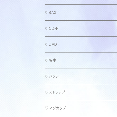
♡BAG
♡CD-R
♡DVD
♡絵本
♡バッジ
♡ストラップ
♡マグカップ