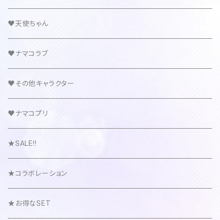
♥天使ちゃん
♥ナマコラブ
♥その他キャラクター
♥ナマコプリ
★SALE!!
★コラボレーション
★お得なSET