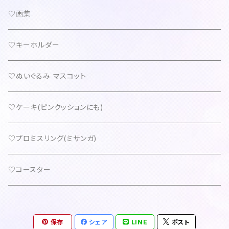
♡画集
♡キーホルダー
♡ぬいぐるみ マスコット
♡ケーキ(ピンクッションにも)
♡プロミスリング(ミサンガ)
♡コースター
保存
シェア
LINE
ポスト