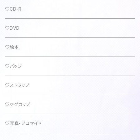
♡CD-R
♡DVD
♡絵本
♡バッジ
♡ストラップ
♡マグカップ
♡写真・ブロマイド