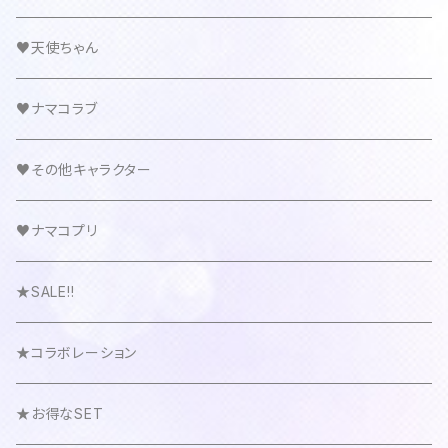
♥天使ちゃん
♥ナマコラブ
♥その他キャラクター
♥ナマコプリ
★SALE!!
★コラボレーション
★お得なSET